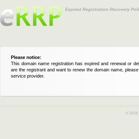
Expired Registration Recovery Pol
Please notice:
Bitte beachten Sie:
This domain name registration has expired and renewal or dele
Diese Domainregistrierung ist abgelaufen und die Verläng
are the registrant and want to renew the domain name, please 
Domain stehen an. Wenn Sie der Registrant sind und di
service provider.
verlängern möchten, kontaktieren Sie bitte Ihren Service-Provid
© 2026